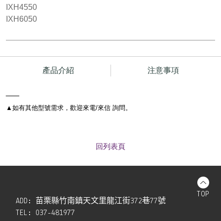
IXH4550
IXH6050
產品介紹
注意事項
___
▲
如有其他型號需求，歡迎來電/來信 詢問。
回列表頁
TOP
ADD:
苗栗縣竹南鎮天文里龍江街372巷77號
TEL:
037-481977