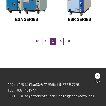
ESA SERIES
ESR SERIES
1
TOP
ADD:
苗栗縣竹南鎮天文里龍江街372巷77號
TEL:
037-481977
EMAIL:
alan@cptekcorp.com、sales@cptekcorp.com