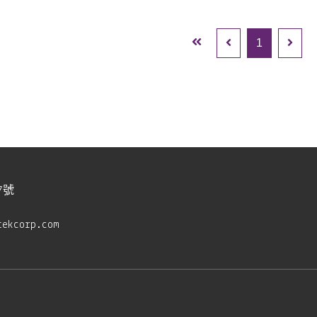
1
7號
tekcorp.com