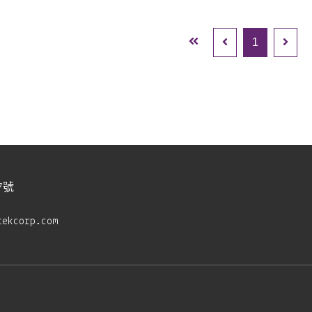
1
7號
tekcorp.com